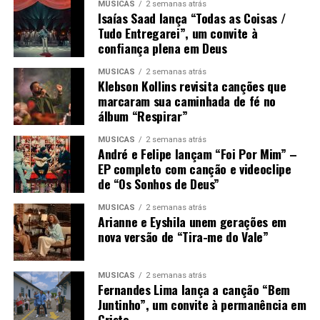
MÚSICAS
2 semanas atrás
Isaías Saad lança “Todas as Coisas /
Tudo Entregarei”, um convite à
confiança plena em Deus
MÚSICAS
2 semanas atrás
Klebson Kollins revisita canções que
marcaram sua caminhada de fé no
álbum “Respirar”
MÚSICAS
2 semanas atrás
André e Felipe lançam “Foi Por Mim” –
EP completo com canção e videoclipe
de “Os Sonhos de Deus”
MÚSICAS
2 semanas atrás
Arianne e Eyshila unem gerações em
nova versão de “Tira-me do Vale”
MÚSICAS
2 semanas atrás
Fernandes Lima lança a canção “Bem
Juntinho”, um convite à permanência em
Cristo