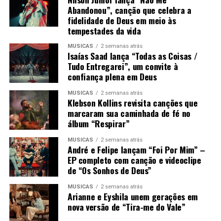
Abandonou”, canção que celebra a
fidelidade de Deus em meio às
tempestades da vida
MÚSICAS
2 semanas atrás
Isaías Saad lança “Todas as Coisas /
Tudo Entregarei”, um convite à
confiança plena em Deus
MÚSICAS
2 semanas atrás
Klebson Kollins revisita canções que
marcaram sua caminhada de fé no
álbum “Respirar”
MÚSICAS
2 semanas atrás
André e Felipe lançam “Foi Por Mim” –
EP completo com canção e videoclipe
de “Os Sonhos de Deus”
MÚSICAS
2 semanas atrás
Arianne e Eyshila unem gerações em
nova versão de “Tira-me do Vale”