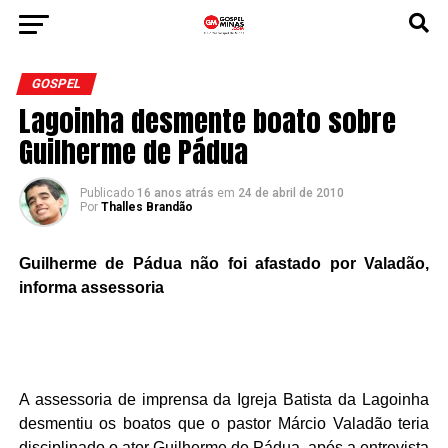
GOSPEL
Lagoinha desmente boato sobre
Guilherme de Pádua
Publicado
16 anos atrás
em
24 de abril de 2010
Por
Thalles Brandão
Guilherme de Pádua não foi afastado por Valadão,
informa assessoria
A assessoria de imprensa da Igreja Batista da Lagoinha
desmentiu os boatos que o pastor Márcio Valadão teria
disciplinado o ator Guilherme de Pádua, após a entrevista