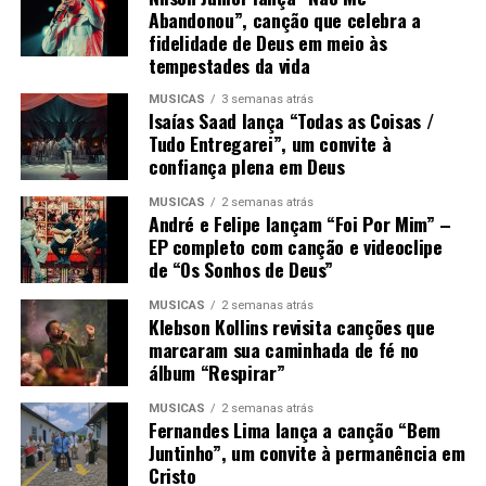
Abandonou”, canção que celebra a
fidelidade de Deus em meio às
tempestades da vida
MÚSICAS
3 semanas atrás
Isaías Saad lança “Todas as Coisas /
Tudo Entregarei”, um convite à
confiança plena em Deus
MÚSICAS
2 semanas atrás
André e Felipe lançam “Foi Por Mim” –
EP completo com canção e videoclipe
de “Os Sonhos de Deus”
MÚSICAS
2 semanas atrás
Klebson Kollins revisita canções que
marcaram sua caminhada de fé no
álbum “Respirar”
MÚSICAS
2 semanas atrás
Fernandes Lima lança a canção “Bem
Juntinho”, um convite à permanência em
Cristo