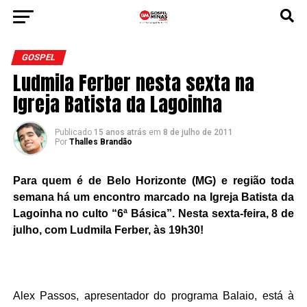
GOSPEL
Ludmila Ferber nesta sexta na
Igreja Batista da Lagoinha
Publicado
15 anos atrás
em
8 de julho de 2011
Por
Thalles Brandão
Para quem é de Belo Horizonte (MG) e região toda
semana há um encontro marcado na Igreja Batista da
Lagoinha no culto “
6ª Básica
”. Nesta sexta-feira, 8 de
julho, com Ludmila Ferber, às 19h30!
Alex Passos
, apresentador do programa Balaio, está à