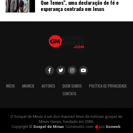
Que Temos”, uma declaração de fé e
esperança centrada em Jesus
INÍCIO
ANUNCIE
AUTORES
QUEM SOMOS
POLÍTICA DE PRIVACIDADE
CONTATO
O Gospel de Minas é um dos maiores sites de notícias gospel de
Minas Gerais, fundado em 2006.
Copyright ©
Gospel de Minas
. Construído com
por
Gooweb
.