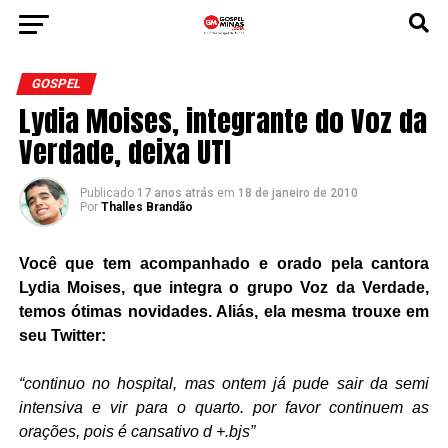
GOSPEL
Lydia Moises, integrante do Voz da
Verdade, deixa UTI
Publicado
17 anos atrás
em
18 de janeiro de 2010
Por
Thalles Brandão
Você que tem acompanhado e orado pela cantora
Lydia Moises, que integra o grupo Voz da Verdade,
temos ótimas novidades. Aliás, ela mesma trouxe em
seu Twitter:
“continuo no hospital, mas ontem já pude sair da semi
intensiva e vir para o quarto. por favor continuem as
orações, pois é cansativo d +.bjs”