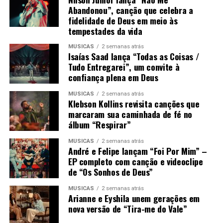
Abandonou”, canção que celebra a
fidelidade de Deus em meio às
tempestades da vida
MÚSICAS
2 semanas atrás
Isaías Saad lança “Todas as Coisas /
Tudo Entregarei”, um convite à
confiança plena em Deus
MÚSICAS
2 semanas atrás
Klebson Kollins revisita canções que
marcaram sua caminhada de fé no
álbum “Respirar”
MÚSICAS
2 semanas atrás
André e Felipe lançam “Foi Por Mim” –
EP completo com canção e videoclipe
de “Os Sonhos de Deus”
MÚSICAS
2 semanas atrás
Arianne e Eyshila unem gerações em
nova versão de “Tira-me do Vale”