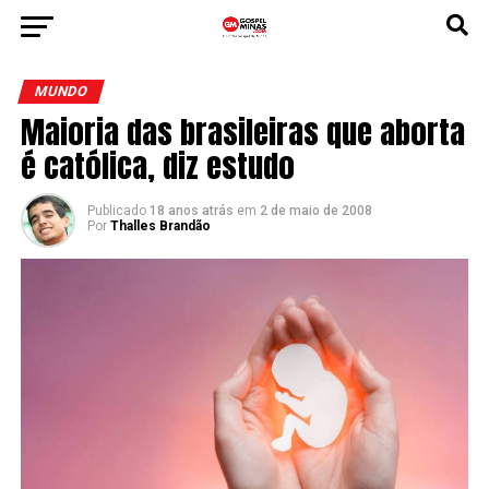
MUNDO
Maioria das brasileiras que aborta
é católica, diz estudo
Publicado
18 anos atrás
em
2 de maio de 2008
Por
Thalles Brandão