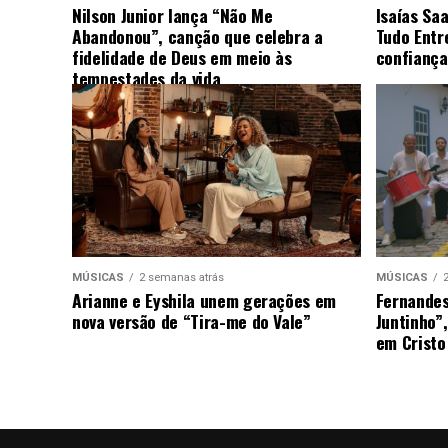
Nilson Junior lança “Não Me
Isaías Sa
Abandonou”, canção que celebra a
Tudo Entr
fidelidade de Deus em meio às
confiança
tempestades da vida
MÚSICAS
2 semanas atrás
MÚSICAS
Arianne e Eyshila unem gerações em
Fernandes
nova versão de “Tira-me do Vale”
Juntinho”
em Cristo