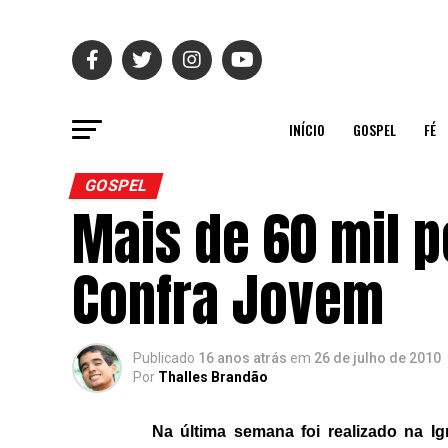
INÍCIO
GOSPEL
FÉ
GOSPEL
Mais de 60 mil 
Confra Jovem
Publicado
16 anos atrás
em
26 de julho de 2010
Por
Thalles Brandão
Na última semana foi realizado na Ig