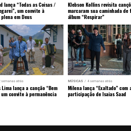
ad lança “Todas as Coisas /
Klebson Kollins revisita canç
egarei”, um convite à
marcaram sua caminhada de 
 plena em Deus
álbum “Respirar”
2 semanas atrás
MÚSICAS
4 semanas atrás
 Lima lança a canção “Bem
Milena lança “Exaltado” com 
, um convite à permanência
participação de Isaias Saad