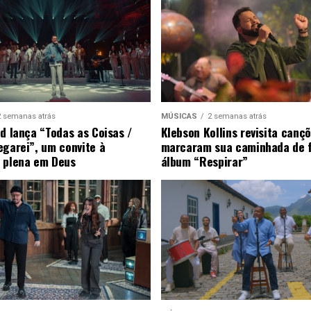
2 semanas atrás
MÚSICAS
2 semanas atrás
ad lança “Todas as Coisas /
Klebson Kollins revisita canç
egarei”, um convite à
marcaram sua caminhada de 
 plena em Deus
álbum “Respirar”