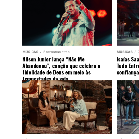
MÚSICAS
2 semanas atrás
MÚSICAS
Nilson Junior lança “Não Me
Isaías Sa
Abandonou”, canção que celebra a
Tudo Entr
fidelidade de Deus em meio às
confiança
tempestades da vida