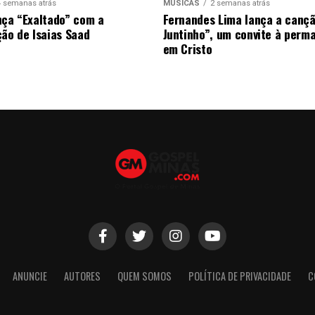
4 semanas atrás
MÚSICAS
2 semanas atrás
nça “Exaltado” com a
Fernandes Lima lança a canç
ção de Isaias Saad
Juntinho”, um convite à perm
em Cristo
ANUNCIE
AUTORES
QUEM SOMOS
POLÍTICA DE PRIVACIDADE
C