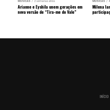
MÚSICAS
2 semanas atrás
MÚSICAS
Arianne e Eyshila unem gerações em
Milena la
nova versão de “Tira-me do Vale”
participa
INÍCIO