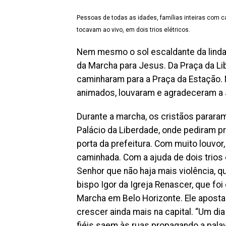
Pessoas de todas as idades, famílias inteiras com
tocavam ao vivo, em dois trios elétricos.
Nem mesmo o sol escaldante da linda
da Marcha para Jesus. Da Praça da Li
caminharam para a Praça da Estação. 
animados, louvaram e agradeceram a 
Durante a marcha, os cristãos pararam
Palácio da Liberdade, onde pediram p
porta da prefeitura. Com muito louvor
caminhada. Com a ajuda de dois trios 
Senhor que não haja mais violência, q
bispo Igor da Igreja Renascer, que fo
Marcha em Belo Horizonte. Ele aposta
crescer ainda mais na capital. “Um d
fiéis saem às ruas propagando a palav