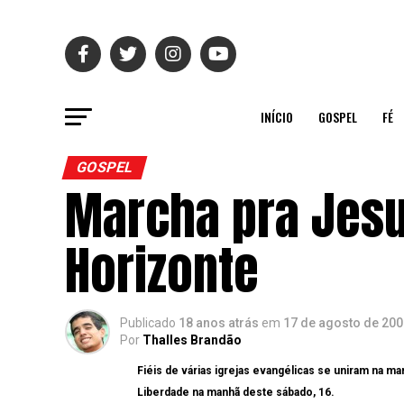
INÍCIO
GOSPEL
FÉ
GOSPEL
Marcha pra Jesu
Horizonte
Publicado
18 anos atrás
em
17 de agosto de 200
Por
Thalles Brandão
Fiéis de várias igrejas evangélicas se uniram na m
Liberdade na manhã deste sábado, 16.