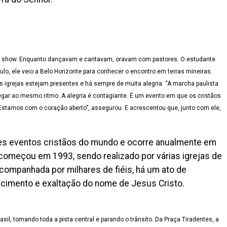
 show. Enquanto dançavam e cantavam, oravam com pastores. O estudante
ulo, ele veio a Belo Horizonte para conhecer o encontro em terras mineiras.
 igrejas estejam presentes e há sempre de muita alegria. “A marcha paulista
ar ao mesmo ritmo. A alegria é contagiante. É um evento em que os cristãos
Estamos com o coração aberto”, assegurou. E acrescentou que, junto com ele,
es eventos cristãos do mundo e ocorre anualmente em
 começou em 1993, sendo realizado por várias igrejas de
acompanhada por milhares de fiéis, há um ato de
ecimento e exaltação do nome de Jesus Cristo.
sil, tomando toda a pista central e parando o trânsito. Da Praça Tiradentes, a