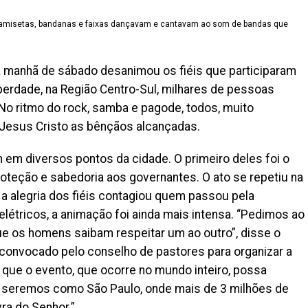
 camisetas, bandanas e faixas dançavam e cantavam ao som de bandas que
 manhã de sábado desanimou os fiéis que participaram
berdade, na Região Centro-Sul, milhares de pessoas
No ritmo do rock, samba e pagode, todos, muito
Jesus Cristo as bênçãos alcançadas.
 em diversos pontos da cidade. O primeiro deles foi o
roteção e sabedoria aos governantes. O ato se repetiu na
, a alegria dos fiéis contagiou quem passou pela
elétricos, a animação foi ainda mais intensa. “Pedimos ao
ue os homens saibam respeitar um ao outro”, disse o
i convocado pelo conselho de pastores para organizar a
 que o evento, que ocorre no mundo inteiro, possa
ia seremos como São Paulo, onde mais de 3 milhões de
ra do Senhor.”