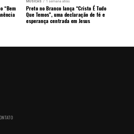
MÚSICAS
1 semana atrás
ão “Bem
Preto no Branco lança “Cristo É Tudo
anência
Que Temos”, uma declaração de fé e
esperança centrada em Jesus
ONTATO