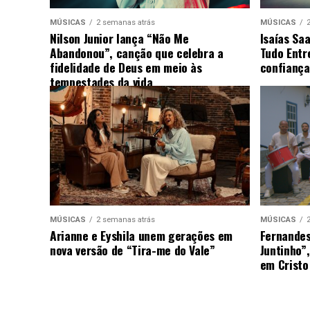
MÚSICAS
2 semanas atrás
MÚSICAS
Nilson Junior lança “Não Me
Isaías Sa
Abandonou”, canção que celebra a
Tudo Entr
fidelidade de Deus em meio às
confiança
tempestades da vida
MÚSICAS
2 semanas atrás
MÚSICAS
Arianne e Eyshila unem gerações em
Fernandes
nova versão de “Tira-me do Vale”
Juntinho”
em Cristo