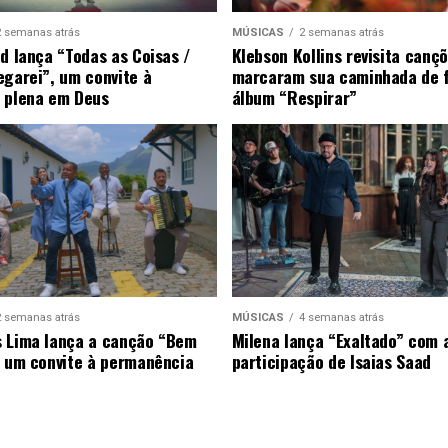
2 semanas atrás
MÚSICAS
2 semanas atrás
ad lança “Todas as Coisas /
Klebson Kollins revisita canç
egarei”, um convite à
marcaram sua caminhada de 
 plena em Deus
álbum “Respirar”
2 semanas atrás
MÚSICAS
4 semanas atrás
 Lima lança a canção “Bem
Milena lança “Exaltado” com 
, um convite à permanência
participação de Isaias Saad