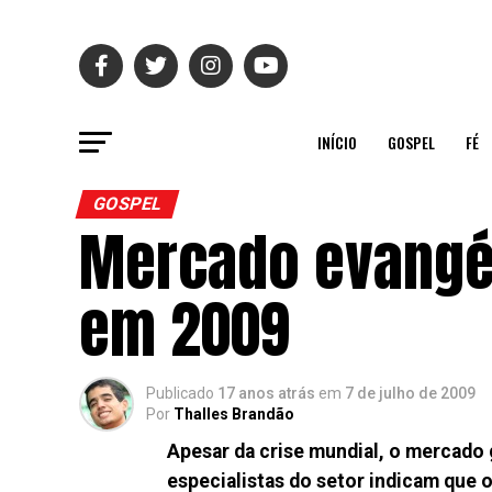
INÍCIO
GOSPEL
FÉ
GOSPEL
Mercado evangé
em 2009
Publicado
17 anos atrás
em
7 de julho de 2009
Por
Thalles Brandão
Apesar da crise mundial, o mercado 
especialistas do setor indicam que