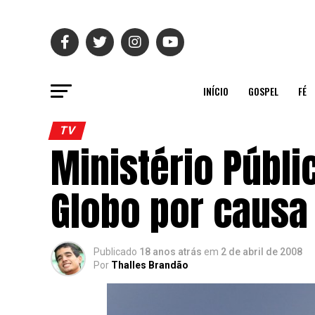
INÍCIO
GOSPEL
FÉ
TV
Ministério Públ
Globo por causa
Publicado
18 anos atrás
em
2 de abril de 2008
Por
Thalles Brandão