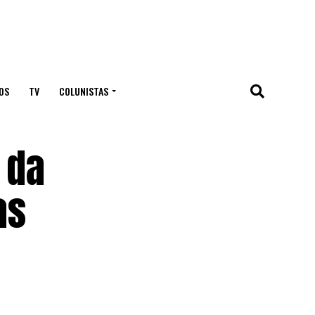
OS
TV
COLUNISTAS
 da
as