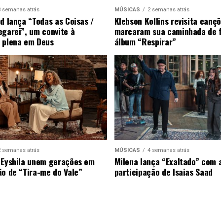
3 semanas atrás
MÚSICAS
2 semanas atrás
ad lança “Todas as Coisas /
Klebson Kollins revisita canç
egarei”, um convite à
marcaram sua caminhada de 
 plena em Deus
álbum “Respirar”
2 semanas atrás
MÚSICAS
4 semanas atrás
 Eyshila unem gerações em
Milena lança “Exaltado” com 
ão de “Tira-me do Vale”
participação de Isaias Saad