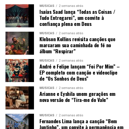
MÚSICAS
2 semanas atrás
Isaías Saad lança “Todas as Coisas /
Tudo Entregarei”, um convite à
confiança plena em Deus
MÚSICAS
2 semanas atrás
Klebson Kollins revisita canções que
marcaram sua caminhada de fé no
álbum “Respirar”
MÚSICAS
2 semanas atrás
André e Felipe lançam “Foi Por Mim” –
EP completo com canção e videoclipe
de “Os Sonhos de Deus”
MÚSICAS
2 semanas atrás
Arianne e Eyshila unem gerações em
nova versão de “Tira-me do Vale”
MÚSICAS
2 semanas atrás
Fernandes Lima lança a canção “Bem
Juntinho”, um convite à permanência em