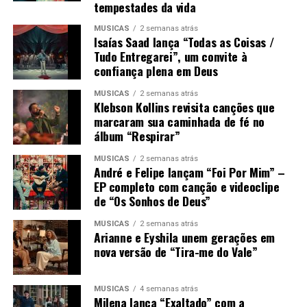
tempestades da vida
MÚSICAS
2 semanas atrás
Isaías Saad lança “Todas as Coisas /
Tudo Entregarei”, um convite à
confiança plena em Deus
MÚSICAS
2 semanas atrás
Klebson Kollins revisita canções que
marcaram sua caminhada de fé no
álbum “Respirar”
MÚSICAS
2 semanas atrás
André e Felipe lançam “Foi Por Mim” –
EP completo com canção e videoclipe
de “Os Sonhos de Deus”
MÚSICAS
2 semanas atrás
Arianne e Eyshila unem gerações em
nova versão de “Tira-me do Vale”
MÚSICAS
4 semanas atrás
Milena lança “Exaltado” com a