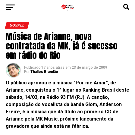
GOSPEL
Música de Arianne, nova
contratada da MK, já é sucesso
em rádio do Rio
Publicado
17 anos atrás
em
23 de março de 2009
Por
Thalles Brandão
O público aprovou e a música "Por me Amar", de
Arianne, conquistou o 1º lugar no Ranking Brasil deste
sábado, 14/03, na Rádio 93 FM (RJ). A canção,
composição do vocalista da banda Giom, Anderson
Freire, é a música que dá título ao primeiro CD de
Arianne pela MK Music, próximo lançamento da
gravadora que ainda está na fábrica.