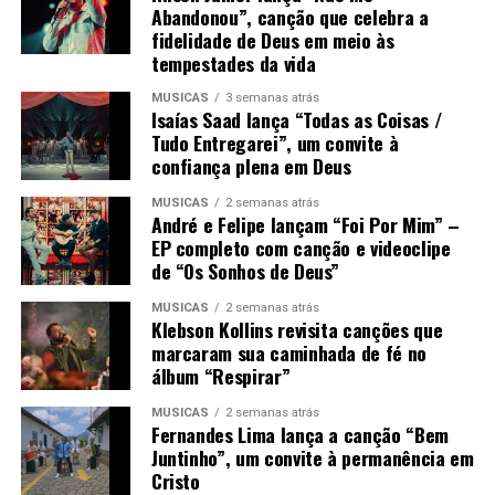
Abandonou”, canção que celebra a
fidelidade de Deus em meio às
tempestades da vida
MÚSICAS
3 semanas atrás
Isaías Saad lança “Todas as Coisas /
Tudo Entregarei”, um convite à
confiança plena em Deus
MÚSICAS
2 semanas atrás
André e Felipe lançam “Foi Por Mim” –
EP completo com canção e videoclipe
de “Os Sonhos de Deus”
MÚSICAS
2 semanas atrás
Klebson Kollins revisita canções que
marcaram sua caminhada de fé no
álbum “Respirar”
MÚSICAS
2 semanas atrás
Fernandes Lima lança a canção “Bem
Juntinho”, um convite à permanência em
Cristo