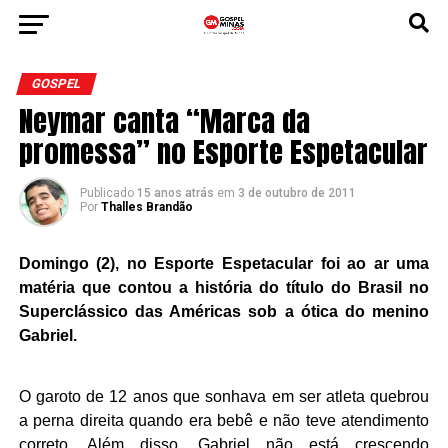
GOSPEL
Neymar canta “Marca da
promessa” no Esporte Espetacular
Publicado
15 anos atrás
em
3 de outubro de 2011
Por
Thalles Brandão
Domingo (2), no Esporte Espetacular foi ao ar uma
matéria que contou a história do título do Brasil no
Superclássico das Américas sob a ótica do menino
Gabriel.
O garoto de 12 anos que sonhava em ser atleta quebrou
a perna direita quando era bebê e não teve atendimento
correto. Além disso, Gabriel não está crescendo