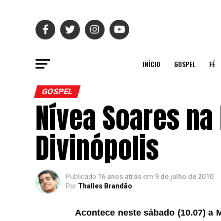
INÍCIO
GOSPEL
FÉ
GOSPEL
Nívea Soares na
Divinópolis
Publicado
16 anos atrás
em
9 de julho de 2010
Por
Thalles Brandão
Acontece neste sábado (10.07) a M