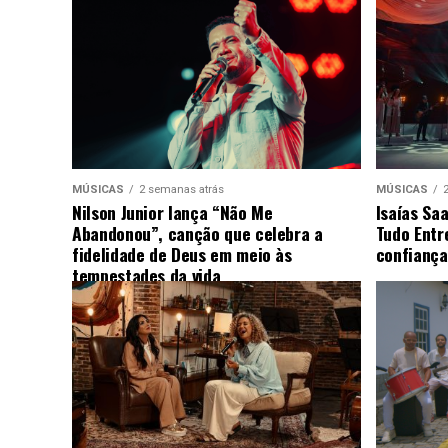
MÚSICAS
2 semanas atrás
MÚSICAS
Nilson Junior lança “Não Me
Isaías Sa
Abandonou”, canção que celebra a
Tudo Entr
fidelidade de Deus em meio às
confiança
tempestades da vida