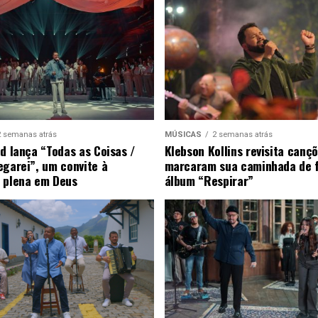
2 semanas atrás
MÚSICAS
2 semanas atrás
ad lança “Todas as Coisas /
Klebson Kollins revisita canç
egarei”, um convite à
marcaram sua caminhada de 
 plena em Deus
álbum “Respirar”