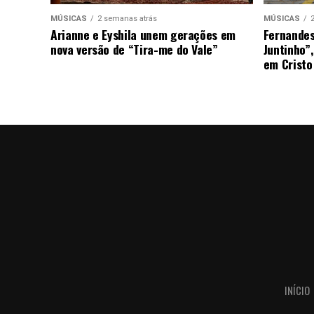
MÚSICAS
2 semanas atrás
MÚSICAS
Arianne e Eyshila unem gerações em
Fernandes
nova versão de “Tira-me do Vale”
Juntinho”
em Cristo
INÍCIO