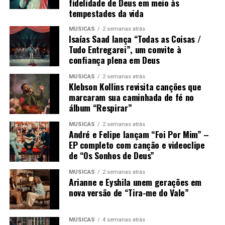
fidelidade de Deus em meio às
tempestades da vida
MÚSICAS
2 semanas atrás
Isaías Saad lança “Todas as Coisas /
Tudo Entregarei”, um convite à
confiança plena em Deus
MÚSICAS
2 semanas atrás
Klebson Kollins revisita canções que
marcaram sua caminhada de fé no
álbum “Respirar”
MÚSICAS
2 semanas atrás
André e Felipe lançam “Foi Por Mim” –
EP completo com canção e videoclipe
de “Os Sonhos de Deus”
MÚSICAS
2 semanas atrás
Arianne e Eyshila unem gerações em
nova versão de “Tira-me do Vale”
MÚSICAS
4 semanas atrás