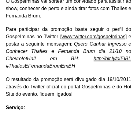
O Gospelminas vai sortear um convidado para assistir ao
show, conhecer de perto e ainda tirar fotos com Thalles e
Fernanda Brum.
Para participar da promoção b
asta seguir o perfil do
Gospelminas no Twitter [
www.twitter.com/gospelminas
] e
postar a seguinte mensagem:
Quero Ganhar Ingresso e
Conhecer Thalles e Fernanda Brum dia 21/10 no
ChevroletHall em BH:
http://bit.ly/oiEIBL
#ThallesEFernandaBrumEmBH
O resultado da promoção será divulgado dia 19/10/2011
através do Twitter oficial do portal Gospelminas e do Hot
Site do evento, fiquem ligados!
Serviço: