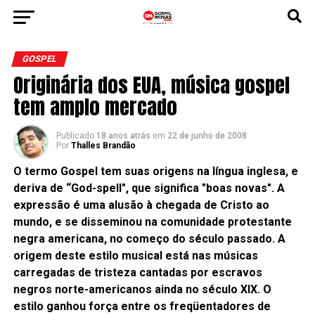
GOSPEL
Originária dos EUA, música gospel
tem amplo mercado
Publicado
18 anos atrás
em
22 de junho de 2008
Por
Thalles Brandão
O termo Gospel tem suas origens na língua inglesa, e
deriva de “God-spell", que significa "boas novas". A
expressão é uma alusão à chegada de Cristo ao
mundo, e se disseminou na comunidade protestante
negra americana, no começo do século passado. A
origem deste estilo musical está nas músicas
carregadas de tristeza cantadas por escravos
negros norte-americanos ainda no século XIX. O
estilo ganhou força entre os freqüentadores de