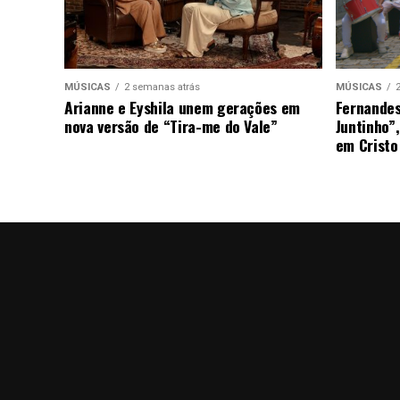
MÚSICAS
2 semanas atrás
MÚSICAS
Arianne e Eyshila unem gerações em
Fernandes
nova versão de “Tira-me do Vale”
Juntinho”
em Cristo