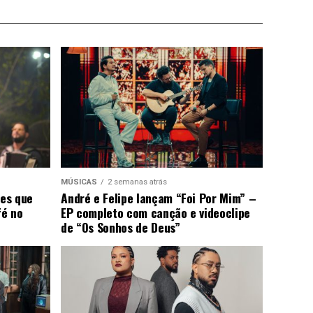
MÚSICAS
2 semanas atrás
ões que
André e Felipe lançam “Foi Por Mim” –
fé no
EP completo com canção e videoclipe
de “Os Sonhos de Deus”