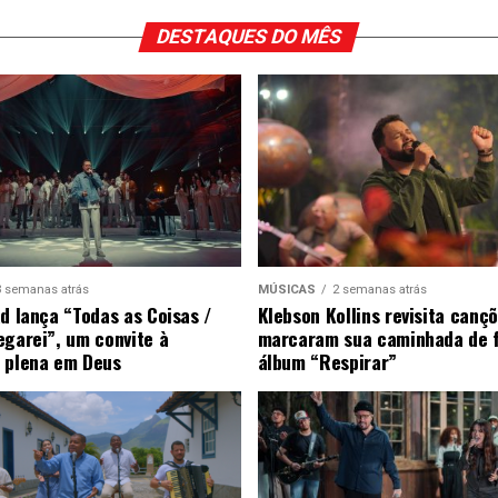
DESTAQUES DO MÊS
3 semanas atrás
MÚSICAS
2 semanas atrás
ad lança “Todas as Coisas /
Klebson Kollins revisita canç
egarei”, um convite à
marcaram sua caminhada de 
 plena em Deus
álbum “Respirar”