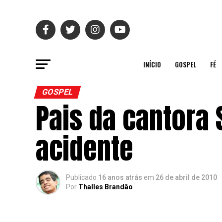
INÍCIO
GOSPEL
FÉ
GOSPEL
Pais da cantora
acidente
Publicado
16 anos atrás
em
26 de abril de 2010
Por
Thalles Brandão