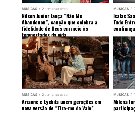
MÚSICAS
2 semanas atrás
MÚSICAS
Nilson Junior lança “Não Me
Isaías Sa
Abandonou”, canção que celebra a
Tudo Entr
fidelidade de Deus em meio às
confiança
tempestades da vida
MÚSICAS
2 semanas atrás
MÚSICAS
Arianne e Eyshila unem gerações em
Milena la
nova versão de “Tira-me do Vale”
participa