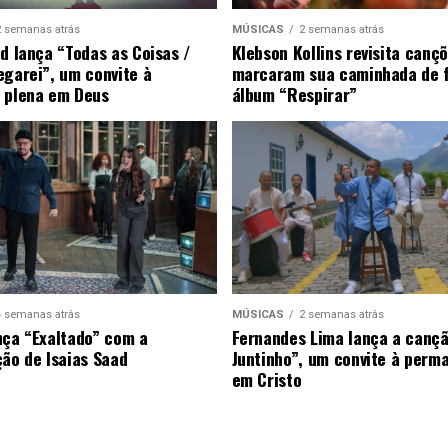
2 semanas atrás
MÚSICAS
2 semanas atrás
ad lança “Todas as Coisas /
Klebson Kollins revisita canç
egarei”, um convite à
marcaram sua caminhada de 
 plena em Deus
álbum “Respirar”
4 semanas atrás
MÚSICAS
2 semanas atrás
nça “Exaltado” com a
Fernandes Lima lança a canç
ção de Isaias Saad
Juntinho”, um convite à perm
em Cristo