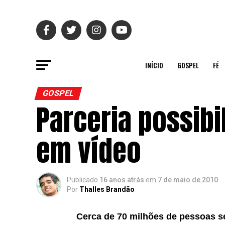
INÍCIO
GOSPEL
FÉ
GOSPEL
Parceria possibi
em vídeo
Publicado
16 anos atrás
em
7 de maio de 2010
Por
Thalles Brandão
Cerca de 70 milhões de pessoas s