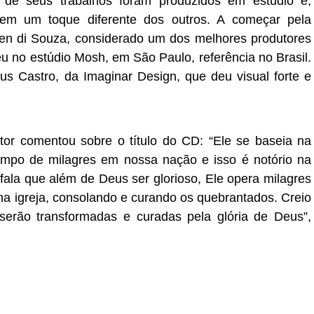
de seus trabalhos foram produzidos em estúdio e,
 tem um toque diferente dos outros. A começar pela
en di Souza, considerado um dos melhores produtores
u no estúdio Mosh, em São Paulo, referência no Brasil.
us Castro, da Imaginar Design, que deu visual forte e
ntor comentou sobre o título do CD: “Ele se baseia na
empo de milagres em nossa nação e isso é notório na
o fala que além de Deus ser glorioso, Ele opera milagres
na igreja, consolando e curando os quebrantados. Creio
erão transformadas e curadas pela glória de Deus”,