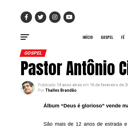
INÍCIO
GOSPEL
FÉ
GOSPEL
Pastor Antônio C
Publicado
14 anos atrás
em
16 de fevereiro de 
Por
Thalles Brandão
Álbum “Deus é glorioso” vende ma
São mais de 12 anos de estrada e