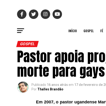
INÍCIO
GOSPEL
FÉ
GOSPEL
Pastor apoia pro
morte para gays
Publicado
16 anos atrás
em
17 de fevereiro de 
Por
Thalles Brandão
Em 2007, o pastor ugandense Mar