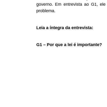
governo. Em entrevista ao G1, el
problema.
Leia a íntegra da entrevista:
G1 – Por que a lei é importante?