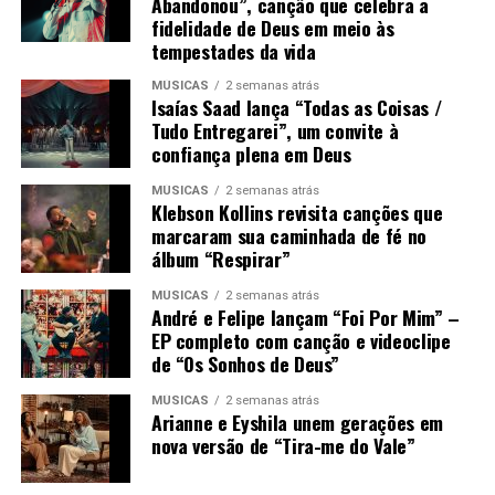
Abandonou”, canção que celebra a
fidelidade de Deus em meio às
tempestades da vida
MÚSICAS
2 semanas atrás
Isaías Saad lança “Todas as Coisas /
Tudo Entregarei”, um convite à
confiança plena em Deus
MÚSICAS
2 semanas atrás
Klebson Kollins revisita canções que
marcaram sua caminhada de fé no
álbum “Respirar”
MÚSICAS
2 semanas atrás
André e Felipe lançam “Foi Por Mim” –
EP completo com canção e videoclipe
de “Os Sonhos de Deus”
MÚSICAS
2 semanas atrás
Arianne e Eyshila unem gerações em
nova versão de “Tira-me do Vale”