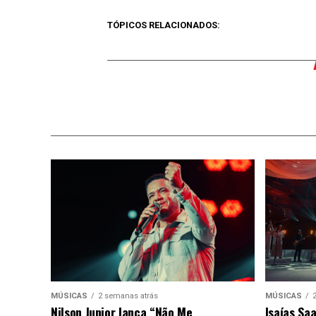
TÓPICOS RELACIONADOS:
MÚSICAS
2 semanas atrás
MÚSICAS
Nilson Junior lança “Não Me
Isaías Sa