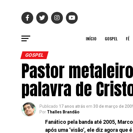
INÍCIO
GOSPEL
FÉ
GOSPEL
Pastor metaleiro
palavra de Crist
Publicado
17 anos atrás
em
30 de março de 200
Por
Thalles Brandão
Fanático pela banda até 2005, Marco
após uma ‘visão’, ele diz agora que é