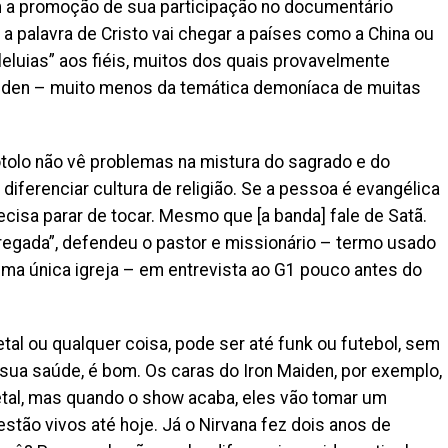
m a promoção de sua participação no documentário
e a palavra de Cristo vai chegar a países como a China ou
“aleluias” aos fiéis, muitos dos quais provavelmente
Maiden – muito menos da temática demoníaca de muitas
tolo não vê problemas na mistura do sagrado e do
diferenciar cultura de religião. Se a pessoa é evangélica
ecisa parar de tocar. Mesmo que [a banda] fale de Satã.
mpregada”, defendeu o pastor e missionário – termo usado
a única igreja – em entrevista ao G1 pouco antes do
tal ou qualquer coisa, pode ser até funk ou futebol, sem
ua saúde, é bom. Os caras do Iron Maiden, por exemplo,
etal, mas quando o show acaba, eles vão tomar um
stão vivos até hoje. Já o Nirvana fez dois anos de