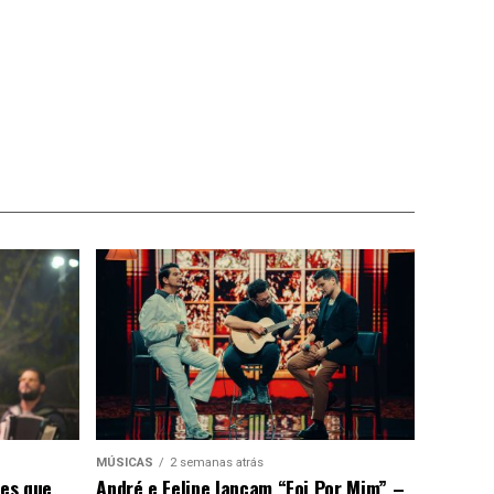
MÚSICAS
2 semanas atrás
ões que
André e Felipe lançam “Foi Por Mim” –