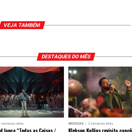
VEJA TAMBÉM
DESTAQUES DO MÊS
2 semanas atrás
MÚSICAS
2 semanas atrás
ad lança “Todas as Coisas /
Klebson Kollins revisita canç