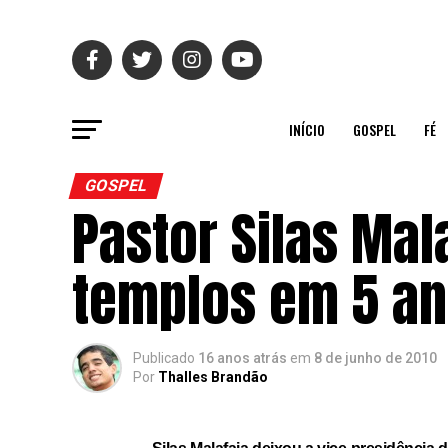
INÍCIO
GOSPEL
FÉ
GOSPEL
Pastor Silas Mal
templos em 5 a
Publicado
16 anos atrás
em
8 de junho de 2010
Por
Thalles Brandão