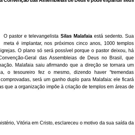
a da Convenção das Assembleias de Deus e pode expandir seus
O pastor e televangelista
Silas Malafaia
está sedento. Sua
meta é implantar, nos próximos cinco anos, 1000 templos
igrejas. O plano só será possível porque o pastor deixou, há
Convenção-Geral das Assembleias de Deus no Brasil, que
ção. Malafaia saiu afirmando que a direção se tornara um
a, o tesoureiro fez o mesmo, dizendo haver “tremendas
 comprovadas, será um ganho duplo para Malafaia: ele ficará
as que a organização impõe à criação de templos em áreas de
nistério, Vitória em Cristo, esclareceu o motivo da sua saída da