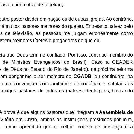
jas ou por motivo de rebelião;
tro pastor da denominação ou de outras igrejas. Ao contrário,
muitos pastores melhores do que eu. Entretanto, talvez pelo
mas de televisão, as pessoas me julgam erroneamente como
istem melhores líderes e pregadores do que eu;
eja que Deus tem me confiado. Por isso, continuo membro do
l de Ministros Evangélicos do Brasil). Caso a CEADER
 de Deus no Estado do Rio de Janeiro), na próxima reforma
a sem obrigar-me a ser membro da
CGADB
, eu continuarei na
uma convenção com ambiente democrático e salutar aos
amigos pastores de todos os matizes ideológicos, buscando
 A prova é que alguns pastores que integram a
Assembleia de
itória em Cristo, ambas as instituições presididas por mim,
. Tenho aprendido que o melhor modelo de liderança é a