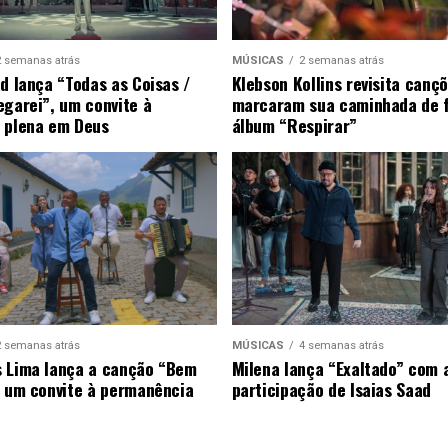
2 semanas atrás
MÚSICAS
2 semanas atrás
ad lança “Todas as Coisas /
Klebson Kollins revisita canç
egarei”, um convite à
marcaram sua caminhada de 
 plena em Deus
álbum “Respirar”
2 semanas atrás
MÚSICAS
4 semanas atrás
 Lima lança a canção “Bem
Milena lança “Exaltado” com 
, um convite à permanência
participação de Isaias Saad