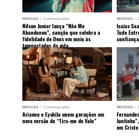
MÚSICAS
2 semanas atrás
MÚSICAS
Nilson Junior lança “Não Me
Isaías Sa
Abandonou”, canção que celebra a
Tudo Entr
fidelidade de Deus em meio às
confiança
tempestades da vida
MÚSICAS
2 semanas atrás
MÚSICAS
Arianne e Eyshila unem gerações em
Fernandes
nova versão de “Tira-me do Vale”
Juntinho”
em Cristo