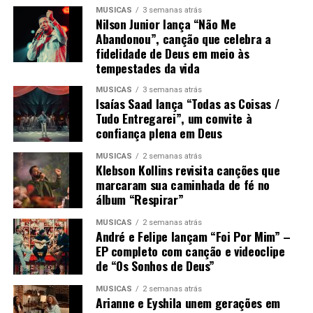
MÚSICAS
3 semanas atrás
Nilson Junior lança “Não Me
Abandonou”, canção que celebra a
fidelidade de Deus em meio às
tempestades da vida
MÚSICAS
3 semanas atrás
Isaías Saad lança “Todas as Coisas /
Tudo Entregarei”, um convite à
confiança plena em Deus
MÚSICAS
2 semanas atrás
Klebson Kollins revisita canções que
marcaram sua caminhada de fé no
álbum “Respirar”
MÚSICAS
2 semanas atrás
André e Felipe lançam “Foi Por Mim” –
EP completo com canção e videoclipe
de “Os Sonhos de Deus”
MÚSICAS
2 semanas atrás
Arianne e Eyshila unem gerações em