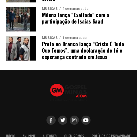
MÚSICAS
4 semanas atrás
Milena lança “Exaltado” com a
participação de Isaias Saad
MÚSICAS
1 semana atrás
Preto no Branco lança “Cristo É Tudo
Que Temos”, uma declaração de fé e
esperança centrada em Jesus
INÍCIO
ANUNCIE
AUTORES
QUEM SOMOS
POLÍTICA DE PRIVACIDADE