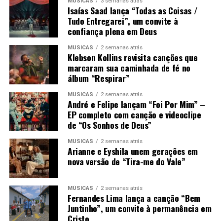
MÚSICAS
3 semanas atrás
Isaías Saad lança “Todas as Coisas /
Tudo Entregarei”, um convite à
confiança plena em Deus
MÚSICAS
2 semanas atrás
Klebson Kollins revisita canções que
marcaram sua caminhada de fé no
álbum “Respirar”
MÚSICAS
2 semanas atrás
André e Felipe lançam “Foi Por Mim” –
EP completo com canção e videoclipe
de “Os Sonhos de Deus”
MÚSICAS
2 semanas atrás
Arianne e Eyshila unem gerações em
nova versão de “Tira-me do Vale”
MÚSICAS
2 semanas atrás
Fernandes Lima lança a canção “Bem
Juntinho”, um convite à permanência em
Cristo