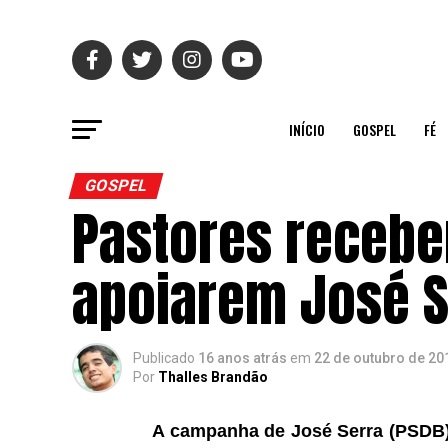
INÍCIO
GOSPEL
FÉ
GOSPEL
Pastores recebe
apoiarem José S
Publicado
16 anos atrás
em
22 de outubro de 20
Por
Thalles Brandão
A campanha de José Serra (PSDB)