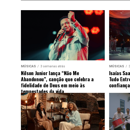
MÚSICAS
3 semanas atrás
MÚSICAS
Nilson Junior lança “Não Me
Isaías Sa
Abandonou”, canção que celebra a
Tudo Entr
fidelidade de Deus em meio às
confiança
tempestades da vida