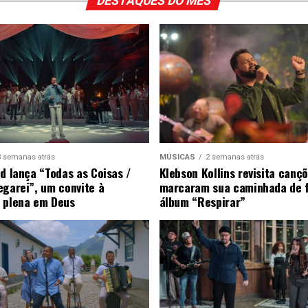
DESTAQUES DO MÊS
3 semanas atrás
MÚSICAS
2 semanas atrás
ad lança “Todas as Coisas /
Klebson Kollins revisita canç
egarei”, um convite à
marcaram sua caminhada de 
 plena em Deus
álbum “Respirar”