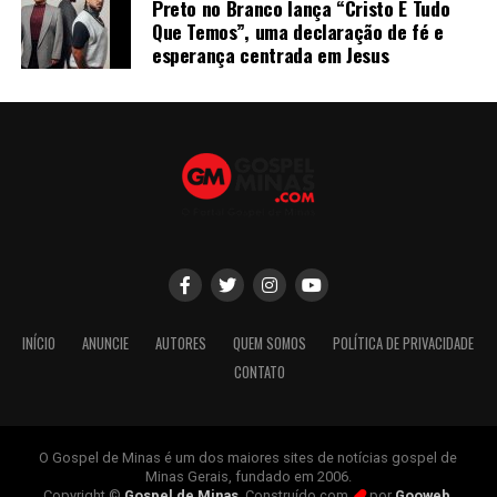
Preto no Branco lança “Cristo É Tudo
Que Temos”, uma declaração de fé e
esperança centrada em Jesus
INÍCIO
ANUNCIE
AUTORES
QUEM SOMOS
POLÍTICA DE PRIVACIDADE
CONTATO
O Gospel de Minas é um dos maiores sites de notícias gospel de
Minas Gerais, fundado em 2006.
Copyright ©
Gospel de Minas
. Construído com
por
Gooweb
.