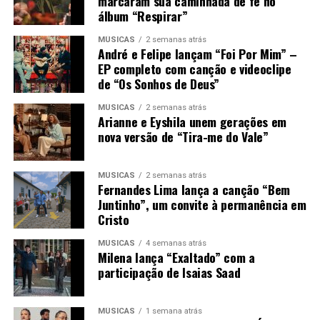
marcaram sua caminhada de fé no
álbum “Respirar”
MÚSICAS
2 semanas atrás
André e Felipe lançam “Foi Por Mim” –
EP completo com canção e videoclipe
de “Os Sonhos de Deus”
MÚSICAS
2 semanas atrás
Arianne e Eyshila unem gerações em
nova versão de “Tira-me do Vale”
MÚSICAS
2 semanas atrás
Fernandes Lima lança a canção “Bem
Juntinho”, um convite à permanência em
Cristo
MÚSICAS
4 semanas atrás
Milena lança “Exaltado” com a
participação de Isaias Saad
MÚSICAS
1 semana atrás