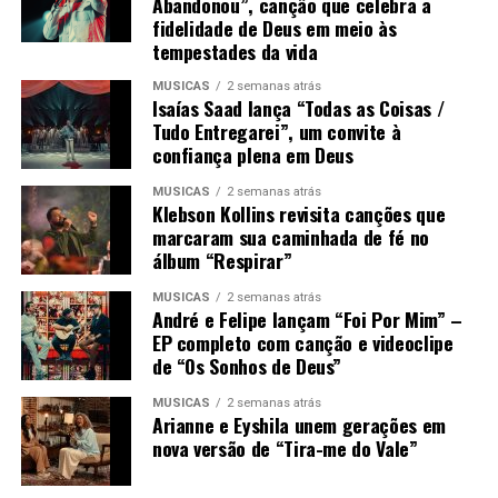
Abandonou”, canção que celebra a
fidelidade de Deus em meio às
tempestades da vida
MÚSICAS
2 semanas atrás
Isaías Saad lança “Todas as Coisas /
Tudo Entregarei”, um convite à
confiança plena em Deus
MÚSICAS
2 semanas atrás
Klebson Kollins revisita canções que
marcaram sua caminhada de fé no
álbum “Respirar”
MÚSICAS
2 semanas atrás
André e Felipe lançam “Foi Por Mim” –
EP completo com canção e videoclipe
de “Os Sonhos de Deus”
MÚSICAS
2 semanas atrás
Arianne e Eyshila unem gerações em
nova versão de “Tira-me do Vale”