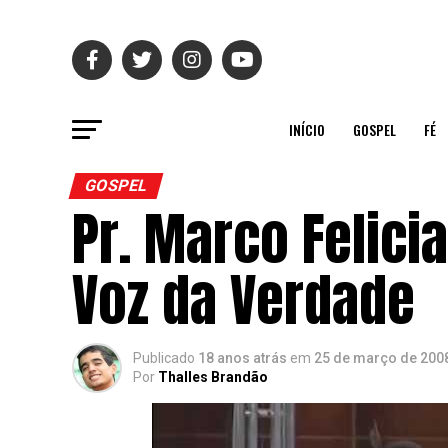
INÍCIO
GOSPEL
FÉ
GOSPEL
Pr. Marco Felici
Voz da Verdade
Publicado
18 anos atrás
em
25 de março de 200
Por
Thalles Brandão