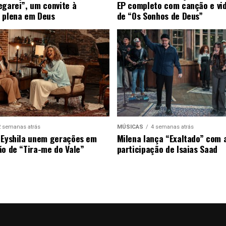
egarei”, um convite à
EP completo com canção e vi
 plena em Deus
de “Os Sonhos de Deus”
2 semanas atrás
MÚSICAS
4 semanas atrás
 Eyshila unem gerações em
Milena lança “Exaltado” com 
ão de “Tira-me do Vale”
participação de Isaias Saad