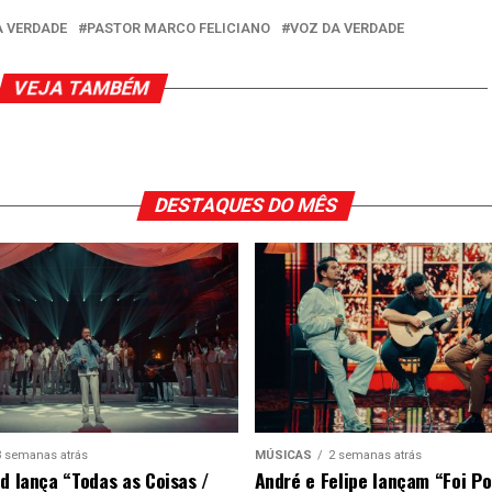
A VERDADE
PASTOR MARCO FELICIANO
VOZ DA VERDADE
VEJA TAMBÉM
DESTAQUES DO MÊS
3 semanas atrás
MÚSICAS
2 semanas atrás
ad lança “Todas as Coisas /
André e Felipe lançam “Foi P