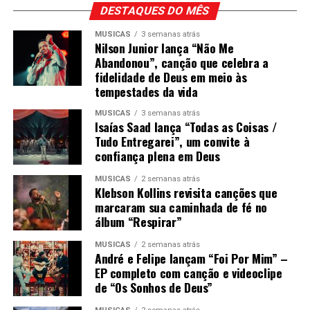
DESTAQUES DO MÊS
MÚSICAS
3 semanas atrás
Nilson Junior lança “Não Me
Abandonou”, canção que celebra a
fidelidade de Deus em meio às
tempestades da vida
MÚSICAS
3 semanas atrás
Isaías Saad lança “Todas as Coisas /
Tudo Entregarei”, um convite à
confiança plena em Deus
MÚSICAS
2 semanas atrás
Klebson Kollins revisita canções que
marcaram sua caminhada de fé no
álbum “Respirar”
MÚSICAS
2 semanas atrás
André e Felipe lançam “Foi Por Mim” –
EP completo com canção e videoclipe
de “Os Sonhos de Deus”