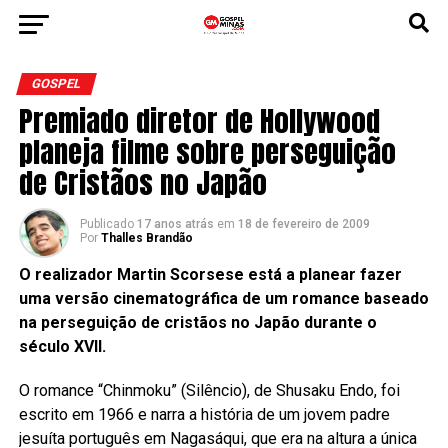
GOSPEL
Premiado diretor de Hollywood
planeja filme sobre perseguição
de Cristãos no Japão
Publicado
17 anos atrás
em
18 de fevereiro de 2009
Por
Thalles Brandão
O realizador Martin Scorsese está a planear fazer
uma versão cinematográfica de um romance baseado
na perseguição de cristãos no Japão durante o
século XVII.
O romance “Chinmoku” (Silêncio), de Shusaku Endo, foi
escrito em 1966 e narra a história de um jovem padre
jesuíta português em Nagasáqui, que era na altura a única