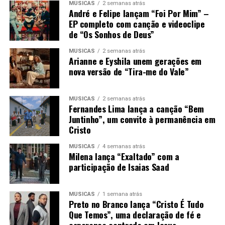
MÚSICAS
2 semanas atrás
André e Felipe lançam “Foi Por Mim” –
EP completo com canção e videoclipe
de “Os Sonhos de Deus”
MÚSICAS
2 semanas atrás
Arianne e Eyshila unem gerações em
nova versão de “Tira-me do Vale”
MÚSICAS
2 semanas atrás
Fernandes Lima lança a canção “Bem
Juntinho”, um convite à permanência em
Cristo
MÚSICAS
4 semanas atrás
Milena lança “Exaltado” com a
participação de Isaias Saad
MÚSICAS
1 semana atrás
Preto no Branco lança “Cristo É Tudo
Que Temos”, uma declaração de fé e