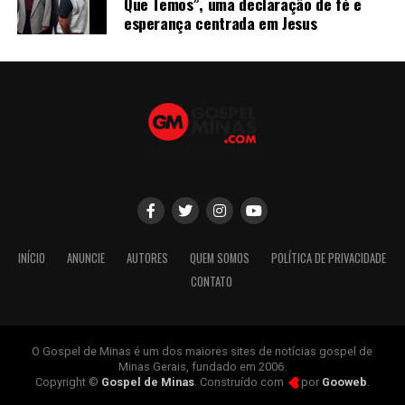
Que Temos”, uma declaração de fé e
esperança centrada em Jesus
INÍCIO
ANUNCIE
AUTORES
QUEM SOMOS
POLÍTICA DE PRIVACIDADE
CONTATO
O Gospel de Minas é um dos maiores sites de notícias gospel de
Minas Gerais, fundado em 2006.
Copyright ©
Gospel de Minas
. Construído com
por
Gooweb
.