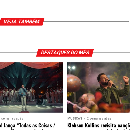
VEJA TAMBÉM
DESTAQUES DO MÊS
3 semanas atrás
MÚSICAS
2 semanas atrás
ad lança “Todas as Coisas /
Klebson Kollins revisita canç