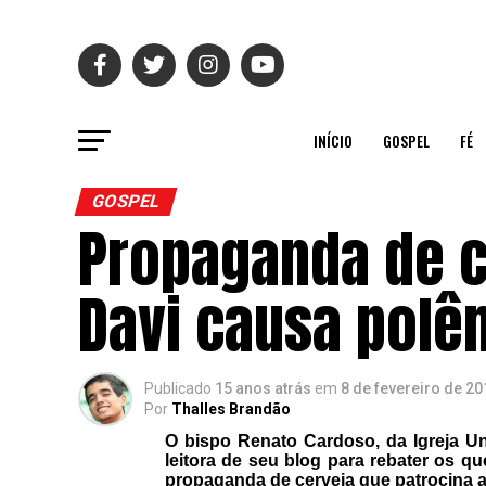
INÍCIO
GOSPEL
FÉ
GOSPEL
Propaganda de c
Davi causa polê
Publicado
15 anos atrás
em
8 de fevereiro de 20
Por
Thalles Brandão
O bispo Renato Cardoso, da Igreja Un
leitora de seu blog para rebater os 
propaganda de cerveja que patrocina a