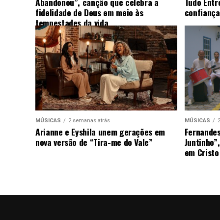
Abandonou”, canção que celebra a
Tudo Entr
fidelidade de Deus em meio às
confiança
tempestades da vida
MÚSICAS
2 semanas atrás
MÚSICAS
Arianne e Eyshila unem gerações em
Fernandes
nova versão de “Tira-me do Vale”
Juntinho”
em Cristo