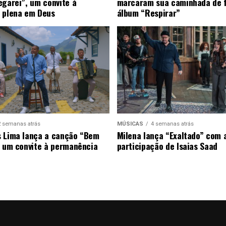
egarei”, um convite à
marcaram sua caminhada de 
 plena em Deus
álbum “Respirar”
2 semanas atrás
MÚSICAS
4 semanas atrás
 Lima lança a canção “Bem
Milena lança “Exaltado” com 
, um convite à permanência
participação de Isaias Saad