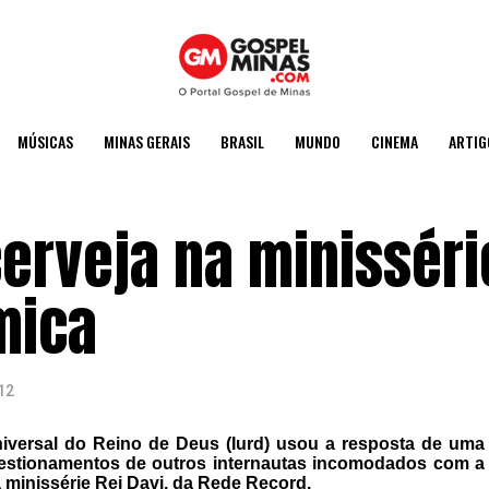
MÚSICAS
MINAS GERAIS
BRASIL
MUNDO
CINEMA
ARTIG
erveja na minisséri
mica
12
iversal do Reino de Deus (Iurd) usou a resposta de uma
questionamentos de outros internautas incomodados com a
 minissérie Rei Davi, da Rede Record.