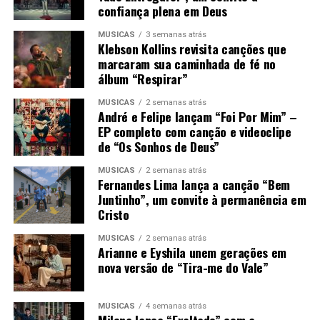
confiança plena em Deus
MÚSICAS
3 semanas atrás
Klebson Kollins revisita canções que
marcaram sua caminhada de fé no
álbum “Respirar”
MÚSICAS
2 semanas atrás
André e Felipe lançam “Foi Por Mim” –
EP completo com canção e videoclipe
de “Os Sonhos de Deus”
MÚSICAS
2 semanas atrás
Fernandes Lima lança a canção “Bem
Juntinho”, um convite à permanência em
Cristo
MÚSICAS
2 semanas atrás
Arianne e Eyshila unem gerações em
nova versão de “Tira-me do Vale”
MÚSICAS
4 semanas atrás