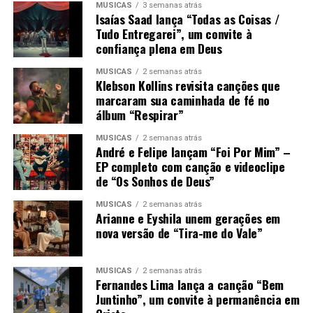
MÚSICAS
3 semanas atrás
Isaías Saad lança “Todas as Coisas /
Tudo Entregarei”, um convite à
confiança plena em Deus
MÚSICAS
2 semanas atrás
Klebson Kollins revisita canções que
marcaram sua caminhada de fé no
álbum “Respirar”
MÚSICAS
2 semanas atrás
André e Felipe lançam “Foi Por Mim” –
EP completo com canção e videoclipe
de “Os Sonhos de Deus”
MÚSICAS
2 semanas atrás
Arianne e Eyshila unem gerações em
nova versão de “Tira-me do Vale”
MÚSICAS
2 semanas atrás
Fernandes Lima lança a canção “Bem
Juntinho”, um convite à permanência em