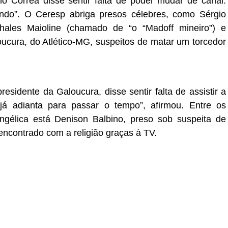
 Corrêa disse sentir falta de poder mudar de canal:
undo”.
O Ceresp abriga presos célebres, como Sérgio
Thales Maioline (chamado de “o “Madoff mineiro”) e
ucura, do Atlético-MG, suspeitos de matar um torcedor
esidente da Galoucura, disse sentir falta de assistir a
 já adianta para passar o tempo”, afirmou.
Entre os
ngélica está Denison Balbino, preso sob suspeita de
eencontrado com a religião graças à TV.