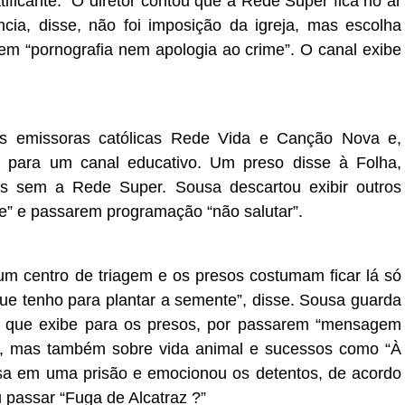
tificante.”
O diretor contou que a Rede Super fica no ar
ncia, disse, não foi imposição da igreja, mas escolha
tem “pornografia nem apologia ao crime”. O canal exibe
s emissoras católicas Rede Vida e Canção Nova e,
e para um canal educativo. Um preso disse à Folha,
os sem a Rede Super.
Sousa descartou exibir outros
me” e passarem programação “não salutar”.
m centro de triagem e os presos costumam ficar lá só
e tenho para plantar a semente”, disse.
Sousa guarda
que exibe para os presos, por passarem “mensagem
ia, mas também sobre vida animal e sucessos como “À
sa em uma prisão e emocionou os detentos, de acordo
 passar “Fuga de Alcatraz ?”