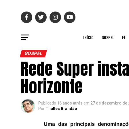
INÍCIO
GOSPEL
FÉ
GOSPEL
Rede Super insta
Horizonte
Publicado
16 anos atrás
em
27 de dezembro de 
Por
Thalles Brandão
Uma das principais denominaçõe