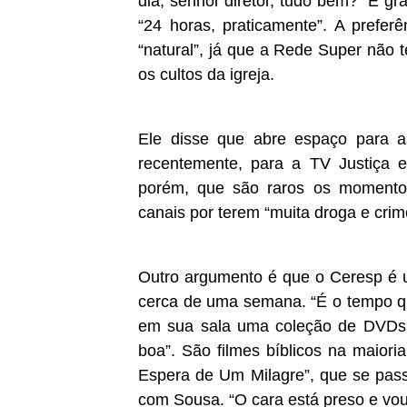
dia, senhor diretor, tudo bem?” É gra
“24 horas, praticamente”. A preferê
“natural”, já que a Rede Super não 
os cultos da igreja.
Ele disse que abre espaço para a
recentemente, para a TV Justiça 
porém, que são raros os moment
canais por terem “muita droga e cri
Outro argumento é que o Ceresp é u
cerca de uma semana. “É o tempo qu
em sua sala uma coleção de DVDs 
boa”.
São filmes bíblicos na maior
Espera de Um Milagre”, que se pas
com Sousa. “O cara está preso e vou