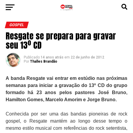
GOSPEL
Resgate se prepara para gravar
seu 13º CD
Publicado
14 anos atrás
em
22 de junho de 2012
Por
Thalles Brandão
A
banda Resgate
vai entrar em estúdio nas próximas
semanas para iniciar a gravação do 13º
CD
do grupo
formado há 23 anos pelos pastores José Bruno,
Hamilton Gomes, Marcelo Amorim e Jorge Bruno.
C
onhecida por ser uma das bandas pioneiras de rock
gospel, o Resgate mantém ao longo desse tempo o
mesmo estilo musical com referências do rock setentista,