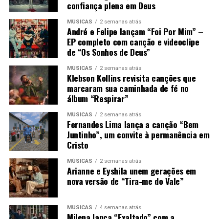
confiança plena em Deus
MÚSICAS
2 semanas atrás
André e Felipe lançam “Foi Por Mim” –
EP completo com canção e videoclipe
de “Os Sonhos de Deus”
MÚSICAS
2 semanas atrás
Klebson Kollins revisita canções que
marcaram sua caminhada de fé no
álbum “Respirar”
MÚSICAS
2 semanas atrás
Fernandes Lima lança a canção “Bem
Juntinho”, um convite à permanência em
Cristo
MÚSICAS
2 semanas atrás
Arianne e Eyshila unem gerações em
nova versão de “Tira-me do Vale”
MÚSICAS
4 semanas atrás
Milena lança “Exaltado” com a