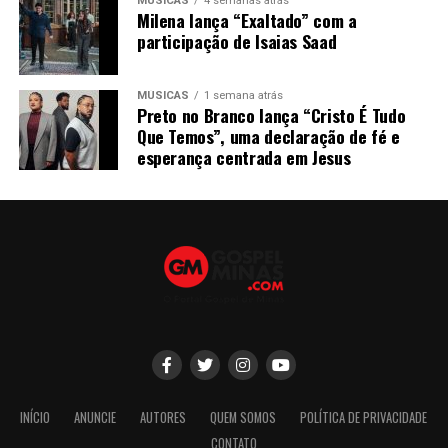
MÚSICAS
4 semanas atrás
Milena lança “Exaltado” com a
participação de Isaias Saad
MÚSICAS
1 semana atrás
Preto no Branco lança “Cristo É Tudo
Que Temos”, uma declaração de fé e
esperança centrada em Jesus
INÍCIO
ANUNCIE
AUTORES
QUEM SOMOS
POLÍTICA DE PRIVACIDADE
CONTATO