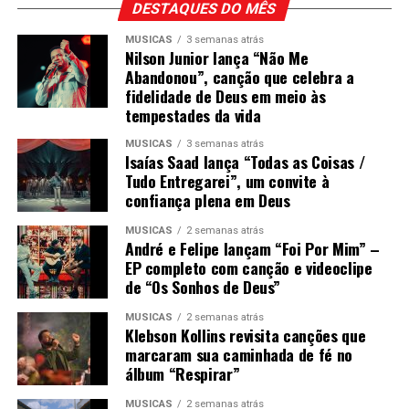
DESTAQUES DO MÊS
MÚSICAS
3 semanas atrás
Nilson Junior lança “Não Me
Abandonou”, canção que celebra a
fidelidade de Deus em meio às
tempestades da vida
MÚSICAS
3 semanas atrás
Isaías Saad lança “Todas as Coisas /
Tudo Entregarei”, um convite à
confiança plena em Deus
MÚSICAS
2 semanas atrás
André e Felipe lançam “Foi Por Mim” –
EP completo com canção e videoclipe
de “Os Sonhos de Deus”
MÚSICAS
2 semanas atrás
Klebson Kollins revisita canções que
marcaram sua caminhada de fé no
álbum “Respirar”
MÚSICAS
2 semanas atrás