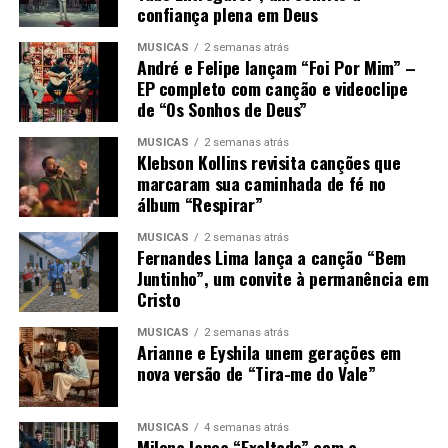
confiança plena em Deus
MÚSICAS
2 semanas atrás
André e Felipe lançam “Foi Por Mim” –
EP completo com canção e videoclipe
de “Os Sonhos de Deus”
MÚSICAS
2 semanas atrás
Klebson Kollins revisita canções que
marcaram sua caminhada de fé no
álbum “Respirar”
MÚSICAS
2 semanas atrás
Fernandes Lima lança a canção “Bem
Juntinho”, um convite à permanência em
Cristo
MÚSICAS
2 semanas atrás
Arianne e Eyshila unem gerações em
nova versão de “Tira-me do Vale”
MÚSICAS
4 semanas atrás
Milena lança “Exaltado” com a