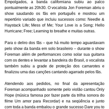
Empolgados, a banda californiana subiu ao palco
pontualmente as 20h30. O vocalista Jon Foreman abriu o
show saudando os fãs em português e mostrou um
repertório variado que incluiu sucessos como: Needle &
Haystack Life; Mess of Me; Your Love is a Song; Hello
Hurricane; Free; Learning to breathe e muitas outras.
Para o deliro dos fãs – que há muito tempo aguardavam
pelo show da banda em solo brasileiro – durante o show
Foreman além de performances como solar sua guitarra
com os dentes e levantar a bandeira do Brasil, o vocalista
também subiu a grade de proteção dos camarotes e
finalizou uma das canções cantando agarrado pelos fãs.
Atendendo aos pedidos, no final da apresentação
Foreman acompanhado somente pelo violão cantou Only
Hope (música famosa por fazer parte da trilha sonora do
filme Um amor para Recordar) e na seqüência e junto
com toda a banda embalou o grande sucesso Dare you to