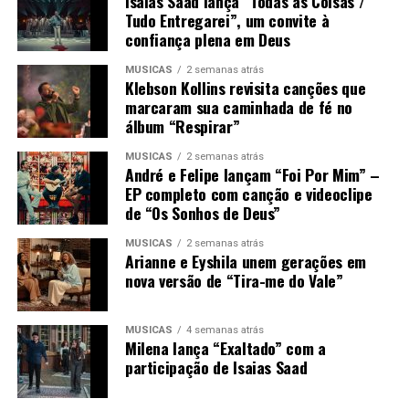
Isaías Saad lança “Todas as Coisas /
Tudo Entregarei”, um convite à
confiança plena em Deus
MÚSICAS
2 semanas atrás
Klebson Kollins revisita canções que
marcaram sua caminhada de fé no
álbum “Respirar”
MÚSICAS
2 semanas atrás
André e Felipe lançam “Foi Por Mim” –
EP completo com canção e videoclipe
de “Os Sonhos de Deus”
MÚSICAS
2 semanas atrás
Arianne e Eyshila unem gerações em
nova versão de “Tira-me do Vale”
MÚSICAS
4 semanas atrás
Milena lança “Exaltado” com a
participação de Isaias Saad