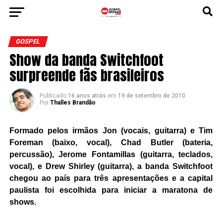
GOSPEL
Show da banda Switchfoot
surpreende fãs brasileiros
Publicado
16 anos atrás
em
19 de setembro de 2010
Por
Thalles Brandão
Formado pelos irmãos Jon (vocais, guitarra) e Tim
Foreman (baixo, vocal), Chad Butler (bateria,
percussão), Jerome Fontamillas (guitarra, teclados,
vocal), e Drew Shirley (guitarra), a banda Switchfoot
chegou ao país para três apresentações e a capital
paulista foi escolhida para iniciar a maratona de
shows.