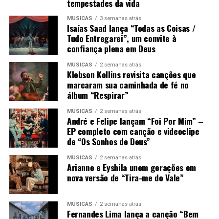
tempestades da vida
MÚSICAS
3 semanas atrás
Isaías Saad lança “Todas as Coisas /
Tudo Entregarei”, um convite à
confiança plena em Deus
MÚSICAS
2 semanas atrás
Klebson Kollins revisita canções que
marcaram sua caminhada de fé no
álbum “Respirar”
MÚSICAS
2 semanas atrás
André e Felipe lançam “Foi Por Mim” –
EP completo com canção e videoclipe
de “Os Sonhos de Deus”
MÚSICAS
2 semanas atrás
Arianne e Eyshila unem gerações em
nova versão de “Tira-me do Vale”
MÚSICAS
2 semanas atrás
Fernandes Lima lança a canção “Bem