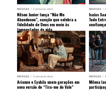
MÚSICAS
2 semanas atrás
MÚSICAS
Nilson Junior lança “Não Me
Isaías Sa
Abandonou”, canção que celebra a
Tudo Entr
fidelidade de Deus em meio às
confiança
tempestades da vida
MÚSICAS
2 semanas atrás
MÚSICAS
Arianne e Eyshila unem gerações em
Milena la
nova versão de “Tira-me do Vale”
participa