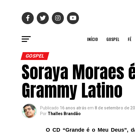
INÍCIO
GOSPEL
FÉ
GOSPEL
Soraya Moraes é
Grammy Latino
Publicado
16 anos atrás
em
8 de setembro de 2
Por
Thalles Brandão
O CD “Grande é o Meu Deus”, da