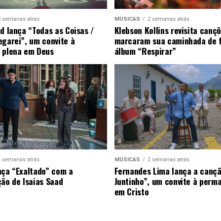
2 semanas atrás
MÚSICAS
2 semanas atrás
ad lança “Todas as Coisas /
Klebson Kollins revisita canç
egarei”, um convite à
marcaram sua caminhada de 
 plena em Deus
álbum “Respirar”
4 semanas atrás
MÚSICAS
2 semanas atrás
nça “Exaltado” com a
Fernandes Lima lança a canç
ção de Isaias Saad
Juntinho”, um convite à perm
em Cristo