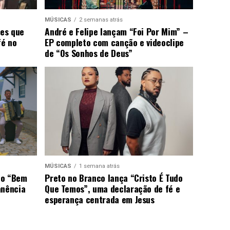
MÚSICAS
2 semanas atrás
ões que
André e Felipe lançam “Foi Por Mim” –
fé no
EP completo com canção e videoclipe
de “Os Sonhos de Deus”
MÚSICAS
1 semana atrás
ão “Bem
Preto no Branco lança “Cristo É Tudo
anência
Que Temos”, uma declaração de fé e
esperança centrada em Jesus