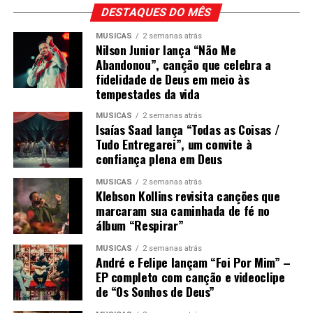
DESTAQUES DO MÊS
MÚSICAS
2 semanas atrás
Nilson Junior lança “Não Me
Abandonou”, canção que celebra a
fidelidade de Deus em meio às
tempestades da vida
MÚSICAS
2 semanas atrás
Isaías Saad lança “Todas as Coisas /
Tudo Entregarei”, um convite à
confiança plena em Deus
MÚSICAS
2 semanas atrás
Klebson Kollins revisita canções que
marcaram sua caminhada de fé no
álbum “Respirar”
MÚSICAS
2 semanas atrás
André e Felipe lançam “Foi Por Mim” –
EP completo com canção e videoclipe
de “Os Sonhos de Deus”