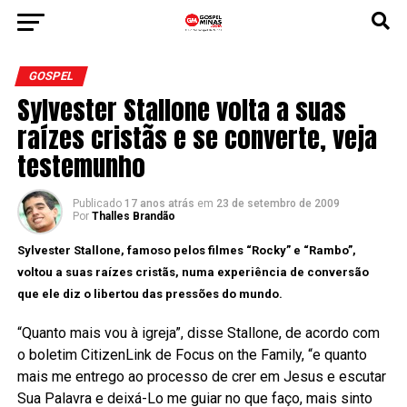
GOSPEL
Sylvester Stallone volta a suas
raízes cristãs e se converte, veja
testemunho
Publicado
17 anos atrás
em
23 de setembro de 2009
Por
Thalles Brandão
Sylvester Stallone, famoso pelos filmes “Rocky” e “Rambo”,
voltou a suas raízes cristãs, numa experiência de conversão
que ele diz o libertou das pressões do mundo.
“Quanto mais vou à igreja”, disse Stallone, de acordo com
o boletim CitizenLink de Focus on the Family, “e quanto
mais me entrego ao processo de crer em Jesus e escutar
Sua Palavra e deixá-Lo me guiar no que faço, mais sinto