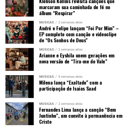
Klebson Kollins revisita canções que
marcaram sua caminhada de fé no
álbum “Respirar”
MÚSICAS
2 semanas atrás
André e Felipe lançam “Foi Por Mim” –
EP completo com canção e videoclipe
de “Os Sonhos de Deus”
MÚSICAS
2 semanas atrás
Arianne e Eyshila unem gerações em
nova versão de “Tira-me do Vale”
MÚSICAS
4 semanas atrás
Milena lança “Exaltado” com a
participação de Isaias Saad
MÚSICAS
2 semanas atrás
Fernandes Lima lança a canção “Bem
Juntinho”, um convite à permanência em
Cristo