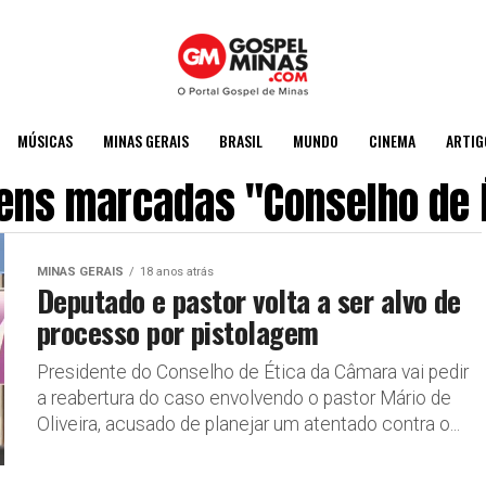
MÚSICAS
MINAS GERAIS
BRASIL
MUNDO
CINEMA
ARTIG
ens marcadas "Conselho de 
MINAS GERAIS
18 anos atrás
Deputado e pastor volta a ser alvo de
processo por pistolagem
Presidente do Conselho de Ética da Câmara vai pedir
a reabertura do caso envolvendo o pastor Mário de
Oliveira, acusado de planejar um atentado contra o...