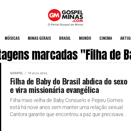
MÚSICAS
MINAS GERAIS
BRASIL
MUNDO
CINEMA
ARTIG
tagens marcadas "Filha de Ba
GOSPEL
18 anos atrás
Filha de Baby do Brasil abdica do sexo
e vira missionária evangélica
Filha mais velha de Baby Consuelo e Pepeu Gomes
está há nove anos sem manter uma relação sexual.
Cantora garante que encontrou a paz que precisava....