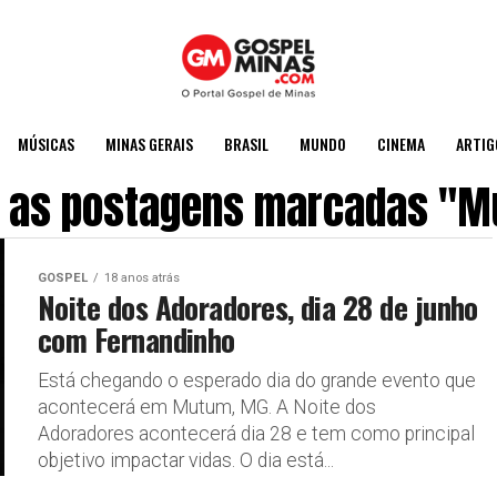
MÚSICAS
MINAS GERAIS
BRASIL
MUNDO
CINEMA
ARTIG
 as postagens marcadas "
GOSPEL
18 anos atrás
Noite dos Adoradores, dia 28 de junho
com Fernandinho
Está chegando o esperado dia do grande evento que
acontecerá em Mutum, MG. A Noite dos
Adoradores acontecerá dia 28 e tem como principal
objetivo impactar vidas. O dia está...