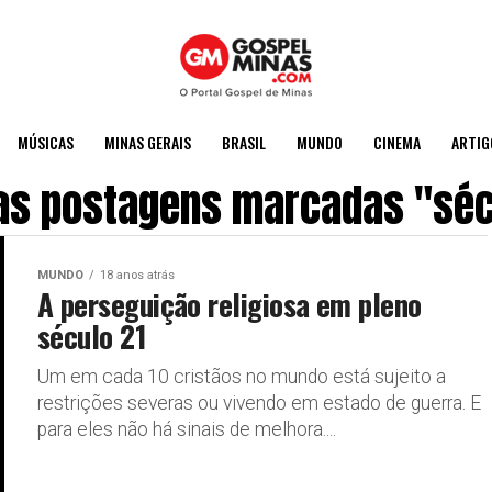
MÚSICAS
MINAS GERAIS
BRASIL
MUNDO
CINEMA
ARTIG
as postagens marcadas "séc
MUNDO
18 anos atrás
A perseguição religiosa em pleno
século 21
Um em cada 10 cristãos no mundo está sujeito a
restrições severas ou vivendo em estado de guerra. E
para eles não há sinais de melhora....